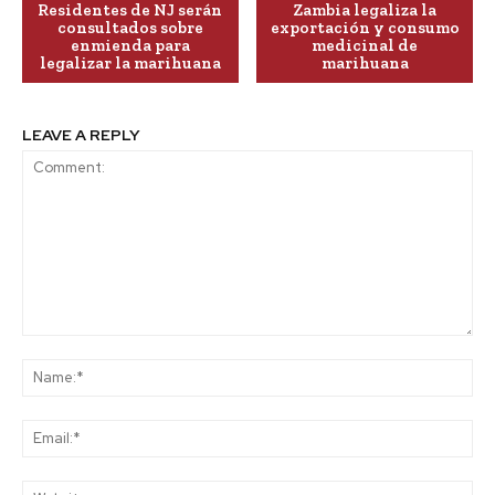
Residentes de NJ serán
Zambia legaliza la
consultados sobre
exportación y consumo
enmienda para
medicinal de
legalizar la marihuana
marihuana
LEAVE A REPLY
Comment:
Na
Ema
Web