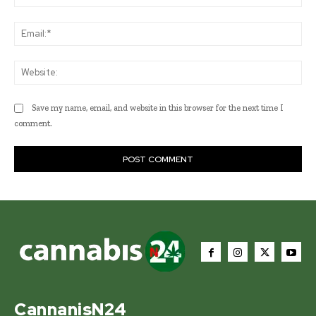
Ema
Web
Save my name, email, and website in this browser for the next time I
comment.
CannanisN24