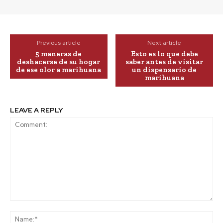
Previous article
Next article
5 maneras de
Esto es lo que debe
deshacerse de su hogar
saber antes de visitar
de ese olor a marihuana
un dispensario de
marihuana
LEAVE A REPLY
Comment:
Na