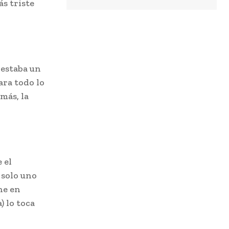
s triste
 estaba un
ara todo lo
más, la
 el
 solo uno
ne en
) lo toca