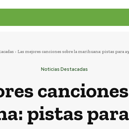
tacadas
Las mejores canciones sobre la marihuana: pistas para ay
Noticias Destacadas
res canciones
a: pistas para