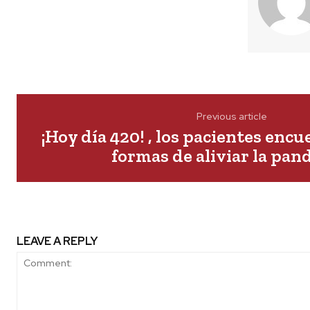
Previous article
¡Hoy día 420! , los pacientes enc
formas de aliviar la pa
LEAVE A REPLY