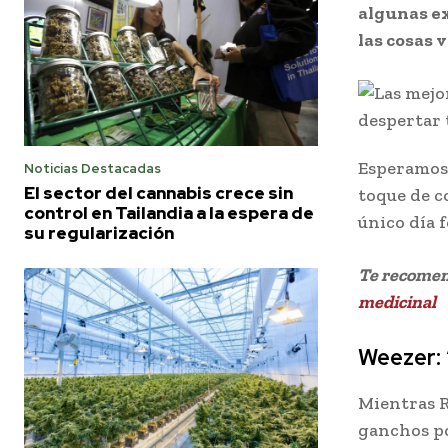
algunas ex
las cosas 
Esperamos 
Noticias Destacadas
El sector del cannabis crece sin
toque de c
control en Tailandia a la espera de
único día 
su regularización
Te recome
medicinal
Weezer: 
Mientras R
ganchos po