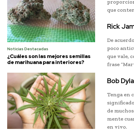
proporcion
que conte
Rick Jam
De acuerdo
poco antic
Noticias Destacadas
¿Cuáles son las mejores semillas
que vale, 
de marihuana para interiores?
frase “Mar
Bob Dyla
Tenga en c
significado
de muchos.
mente cuan
en vivo.