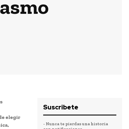
iasmo
us
Suscribete
de elegir
- Nunca te pierdas una historia
ica,