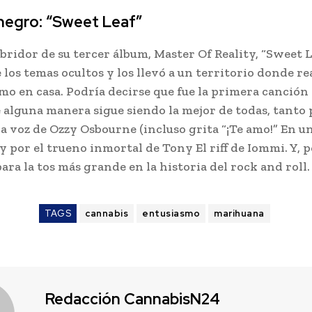
negro: “Sweet Leaf”
abridor de su tercer álbum, Master Of Reality, “Sweet Le
 los temas ocultos y los llevó a un territorio donde r
mo en casa. Podría decirse que fue la primera canción
e alguna manera sigue siendo la mejor de todas, tanto 
la voz de Ozzy Osbourne (incluso grita “¡Te amo!” En u
 por el trueno inmortal de Tony El riff de Iommi. Y, 
ara la tos más grande en la historia del rock and roll.
TAGS
cannabis
entusiasmo
marihuana
Redacción CannabisN24