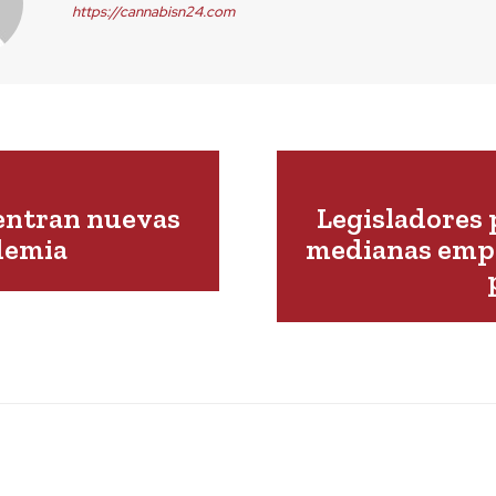
https://cannabisn24.com
uentran nuevas
Legisladores 
ndemia
medianas empr