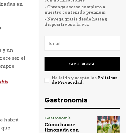
con notificaciones
iradas en
- Obtenga acceso completo a
nuestro contenido premium
- Navega gratis desde hasta 5
dispositivos a la vez
s y un
rece ser el
SUSCRIBIRSE
empre .
He leído y acepto las
Políticas
abis
de Privacidad
.
Gastronomía
Gastronomía
re habrá
Cómo hacer
e que
limonada con