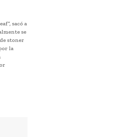
af”, sacó a
ealmente se
 de stoner
por la
n
por