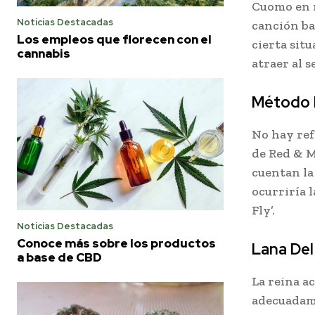
Cuomo en r
Noticias Destacadas
canción baj
Los empleos que florecen con el
cierta sit
cannabis
atraer al s
Método 
No hay ref
de Red & M
cuentan la
ocurriría l
Fly’.
Noticias Destacadas
Conoce más sobre los productos
Lana Del
a base de CBD
La reina a
adecuadame