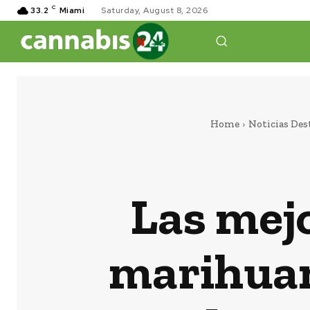
C
33.2
Miami
Saturday, August 8, 2026
Home
Noticias Des
Las mejo
marihuan