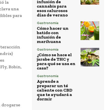
infusión de
ió la
cannabis para
 clava una
esos calurosos
días de verano
dibles para
Gastronomía
Cómo hacer un
batido con
infusión de
marihuana
nteracción
Gastronomía
endrix)
¿Cómo se hace el
jarabe de THC y
les
para qué se usa en
Fly, Robin,
casa?
Gastronomía
Aprende a
preparar un té
caliente con CBD
que te ayudará a
dormir
, drogarse