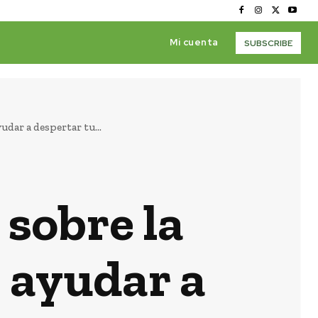
Mi cuenta
SUBSCRIBE
udar a despertar tu...
 sobre la
 ayudar a