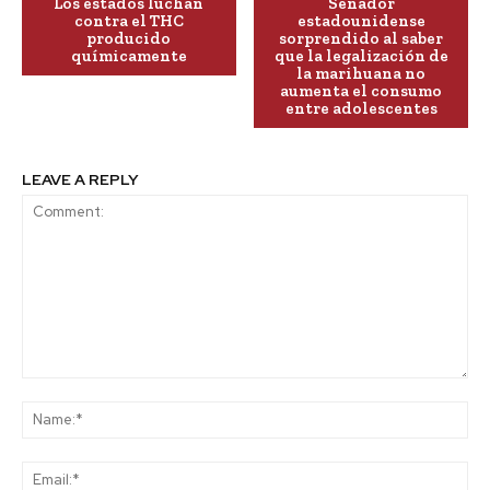
Los estados luchan
Senador
contra el THC
estadounidense
producido
sorprendido al saber
químicamente
que la legalización de
la marihuana no
aumenta el consumo
entre adolescentes
LEAVE A REPLY
Comment:
Na
Ema