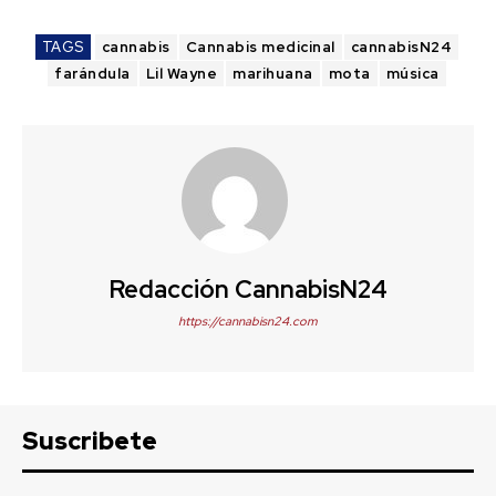
TAGS
cannabis
Cannabis medicinal
cannabisN24
farándula
Lil Wayne
marihuana
mota
música
Redacción CannabisN24
https://cannabisn24.com
Suscribete