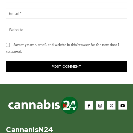
Ema
Web
Save my name, email, and website in this browser for the next time I
comment.
CannanisN24