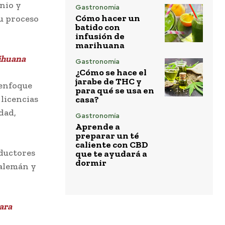
nio y
Gastronomía
Cómo hacer un
u proceso
batido con
infusión de
marihuana
rihuana
Gastronomía
¿Cómo se hace el
jarabe de THC y
 enfoque
para qué se usa en
 licencias
casa?
dad,
Gastronomía
Aprende a
preparar un té
caliente con CBD
ductores
que te ayudará a
dormir
 alemán y
ara