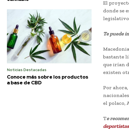
El proyect
donde se e
legislativo
Te puede i
Macedonia 
bastante li
que irían d
Noticias Destacadas
existen otr
Conoce más sobre los productos
a base de CBD
Por ahora,
nacionales
el polaco,
T
e recome
deportistas