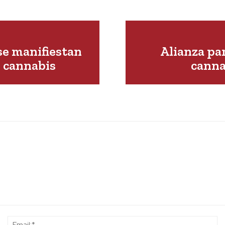
se manifiestan
Alianza pa
l cannabis
canna
Name:*
Em