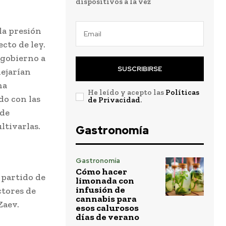
dispositivos a la vez
la presión
cto de ley.
 gobierno a
SUSCRIBIRSE
dejarían
na
He leído y acepto las
Políticas
do con las
de Privacidad
.
 de
ltivarlas.
Gastronomía
Gastronomía
Cómo hacer
l partido de
limonada con
infusión de
ctores de
cannabis para
Zaev.
esos calurosos
días de verano