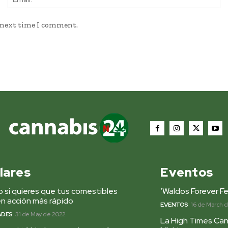
e next time I comment.
lares
Eventos
 si quieres que tus comestibles
‘Waldos Forever Fe
n acción más rápido
EVENTOS
16 de March 
ADES
31 de May de 2022
La High Times Can