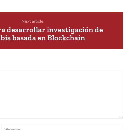
Next article
ra desarrollar investigación de
bis basada en Blockchain
ail:*
Web