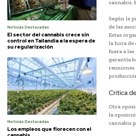
cannabis. 
Según la p
de las aso
Noticias Destacadas
El sector del cannabis crece sin
Estas orga
control en Tailandia a la espera de
la hora de
su regularización
fuera a la
garantía b
reuniones 
producción
Critica d
Otra oposic
la oposició
Noticias Destacadas
cannabis p
Los empleos que florecen con el
cannabis