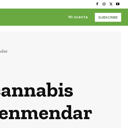
Mi cuenta
SUBSCRIBE
ndar
 cannabis
a enmendar