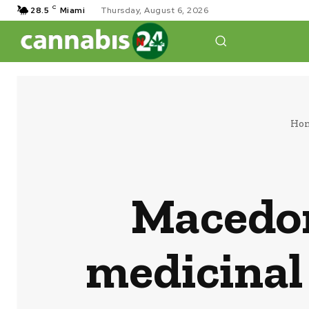
C
28.5
Miami
Thursday, August 6, 2026
Ho
Macedoni
medicinal