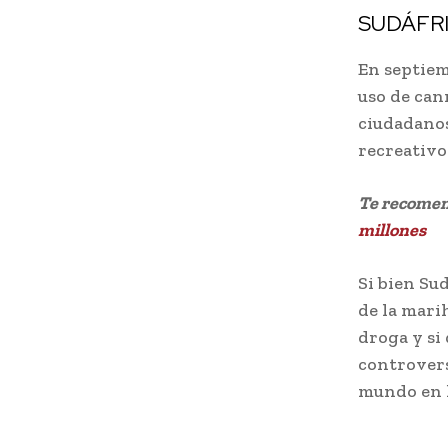
SUDÁFR
En septiem
uso de can
ciudadanos
recreativo
Te recome
millones
Si bien Sud
de la marih
droga y si
controvers
mundo en l