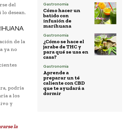
rse del
Gastronomía
Cómo hacer un
 lo desean.
batido con
infusión de
marihuana
RIHUANA
Gastronomía
ación de la
¿Cómo se hace el
jarabe de THC y
a ya no
para qué se usa en
casa?
cientes
Gastronomía
Aprende a
preparar un té
caliente con CBD
ara, podría
que te ayudará a
dormir
ría a los
tivo y
rarse la