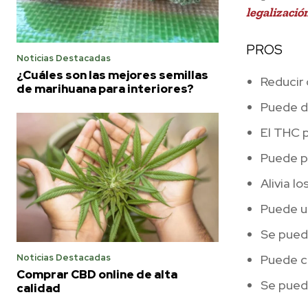
legalizació
PROS
Noticias Destacadas
¿Cuáles son las mejores semillas
Reducir 
de marihuana para interiores?
Puede di
El THC p
Puede p
Alivia l
Puede us
Se pued
Noticias Destacadas
Puede c
Comprar CBD online de alta
Se puede
calidad