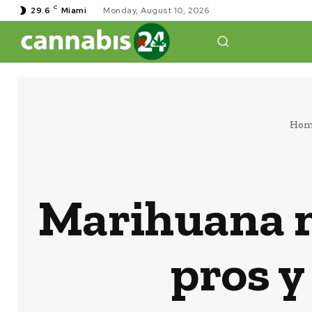
C
29.6
Miami
Monday, August 10, 2026
Hom
Marihuana m
pros y