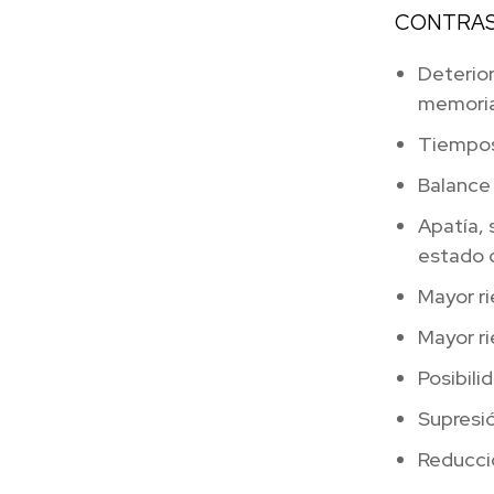
CONTRA
Deterior
memori
Tiempos
Balance 
Apatía, 
estado 
Mayor r
Mayor ri
Posibili
Supresió
Reducci