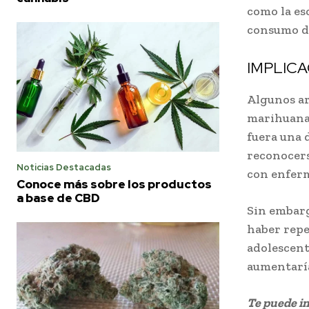
como la esc
consumo de
IMPLIC
Algunos ar
marihuana 
fuera una d
reconocers
Noticias Destacadas
con enfer
Conoce más sobre los productos
a base de CBD
Sin embarg
haber repe
adolescent
aumentaría
Te puede i