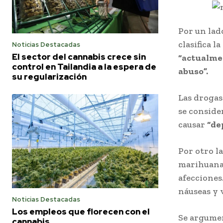
Por un lad
clasifica 
Noticias Destacadas
El sector del cannabis crece sin
“actualmen
control en Tailandia a la espera de
abuso”.
su regularización
Las drogas
se conside
causar
“de
Por otro l
marihuana 
afecciones
náuseas y 
Noticias Destacadas
Los empleos que florecen con el
Se argume
cannabis