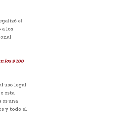
egalizó el
 a los
sonal
 los $ 100
l uso legal
de esta
s es una
s y todo el