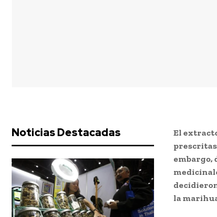
Noticias Destacadas
El extract
prescritas
embargo, d
medicinale
decidieron
la marihua