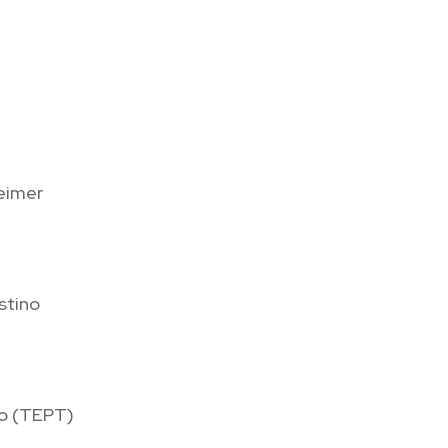
eimer
stino
co (TEPT)