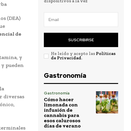
dispositivos a la vez
dos (DEA)
que
encial de
SUSCRIBIRSE
He leído y acepto las
Políticas
etamina, y
de Privacidad
.
s y pueden
Gastronomía
la
Gastronomía
r diversas
Cómo hacer
ónico,
limonada con
infusión de
cannabis para
esos calurosos
días de verano
terminales