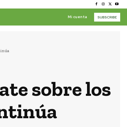
Mi cuenta
SUBSCRIBE
tinúa
te sobre los
ontinúa