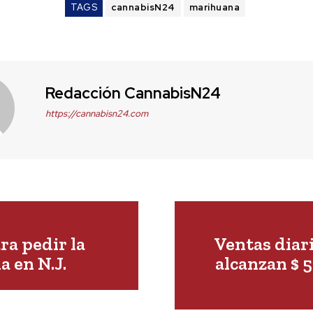
TAGS
cannabisN24
marihuana
Redacción CannabisN24
https://cannabisn24.com
ara pedir la
Ventas diar
a en N.J.
alcanzan $ 