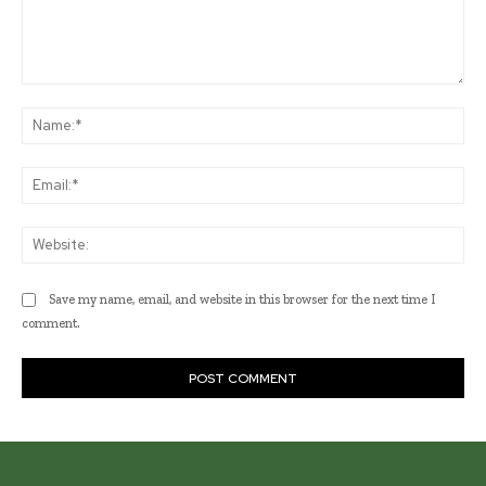
Comment:
Na
Ema
Web
Save my name, email, and website in this browser for the next time I
comment.