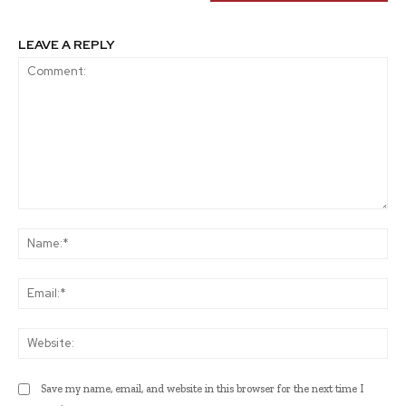
LEAVE A REPLY
Comment:
Na
Ema
Web
Save my name, email, and website in this browser for the next time I