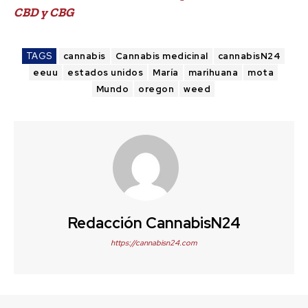
CBD y CBG
TAGS
cannabis
Cannabis medicinal
cannabisN24
eeuu
estados unidos
María
marihuana
mota
Mundo
oregon
weed
Redacción CannabisN24
https://cannabisn24.com