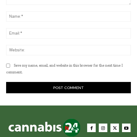
Comment:
Na
Ema
Web
Save my name, email, and website in this browser for the next time I
comment.