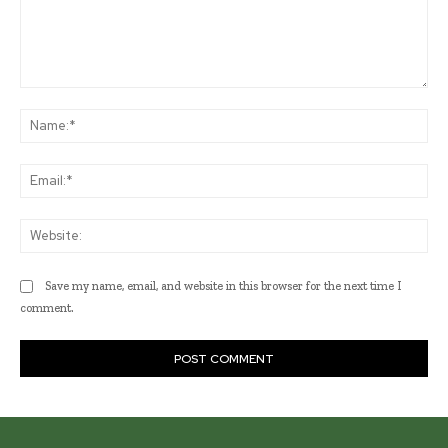
Comment:
Na
Ema
Web
Save my name, email, and website in this browser for the next time I
comment.