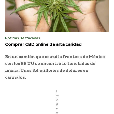
Noticias Destacadas
Comprar CBD online de alta calidad
En un camión que cruzó la frontera de México
con los EE.UU se encontró 10 toneladas de
maría. Unos 8.4 millones de dólares en
cannabis.
I
m
a
g
e
n