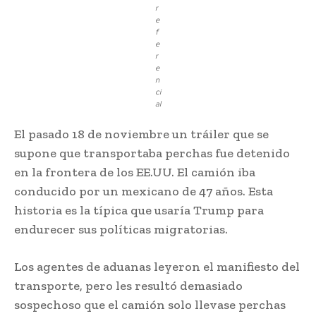
r
e
f
e
r
e
n
ci
al
El pasado 18 de noviembre un tráiler que se
supone que transportaba perchas fue detenido
en la frontera de los EE.UU. El camión iba
conducido por un mexicano de 47 años. Esta
historia es la típica que usaría Trump para
endurecer sus políticas migratorias.
Los agentes de aduanas leyeron el manifiesto del
transporte, pero les resultó demasiado
sospechoso que el camión solo llevase perchas