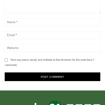
Comment:
Na
Ema
Web
Save my name, email, and website in this browser for the next time I
comment.