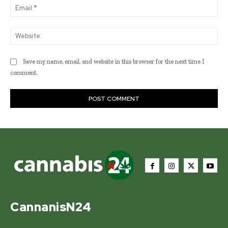
Ema
Web
Save my name, email, and website in this browser for the next time I
comment.
CannanisN24