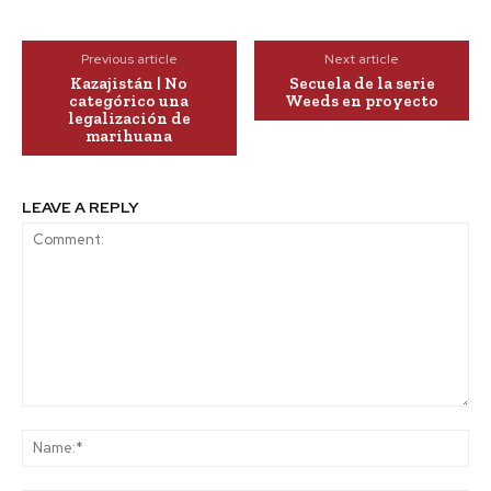
Previous article
Next article
Kazajistán | No
Secuela de la serie
categórico una
Weeds en proyecto
legalización de
marihuana
LEAVE A REPLY
Comment:
Na