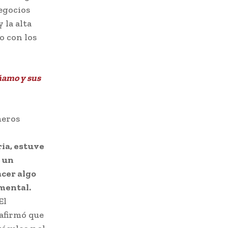
negocios
 la alta
o con los
áñamo y sus
meros
ia, estuve
s un
acer algo
 mental.
El
 afirmó que