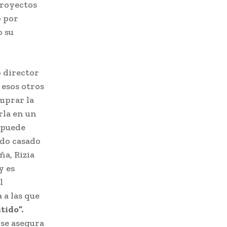
proyectos
ó por
o su
o director
 esos otros
mprar la
rla en un
 puede
ado casado
ña, Rizia
y es
l
 a las que
tido”.
 se asegura