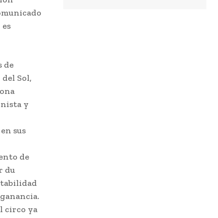
 comunicado
 es
s de
del Sol,
sona
nista y
 en sus
ento de
r du
ntabilidad
 ganancia.
l circo ya