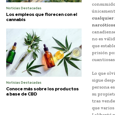
consumidor
Noticias Destacadas
únicamente
Los empleos que florecen con el
cualquier 
cannabis
narcóticos
canadiense
no es váli
que establ
prisión po
cuantiosas
Lo que olv
sigue desp
Noticias Destacadas
persona est
Conoce más sobre los productos
a base de CBD
su propiet
tras vende
que varios
Laliberté 