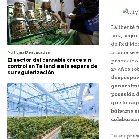
Laliberté 
juez, segú
de Red Moo
misma se e
Noticias Destacadas
El sector del cannabis crece sin
producido 
control en Tailandia a la espera de
25 años so
su regularización
despropor
generalmen
posesión d
que los ag
bálsamo en
colaborand
La sorpres