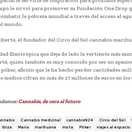
spacial le serviría de inspiración para próximos espect
po le sirvió para promover su Fundación One Drop q
combatir la pobreza mundial a través del acceso al agu
el mundo.
dad filantrópica que deja de lado la vertiente más mu
rté, quien también es muy conocido por ser un apasi
 póker, afición que le ha hecho perder cantidades mil
s medios cifran en más de 27 millones de euros en los
ndamos:
Cannabis, de cara al futuro
annabis
Cannabis medicinal
cannabisN24
Circo del Sol
Ibiza
María
marihuana
mota
Póker
viajes al espacio