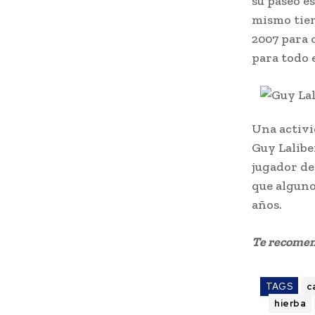
su paseo e
mismo tiem
2007 para 
para todo 
Una activi
Guy Lalibe
jugador de
que alguno
años.
Te recome
TAGS
c
hierba