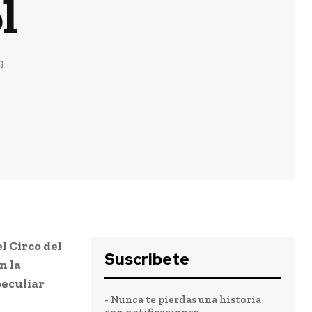
l
9
l Circo del
Suscribete
n la
peculiar
- Nunca te pierdas una historia