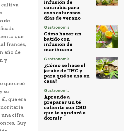
infusión de
 cultiva
cannabis para
e
esos calurosos
días de verano
co de
Gastronomía
ficado
Cómo hacer un
umento que
batido con
al francés,
infusión de
marihuana
un año de
Gastronomía
n y
¿Cómo se hace el
jarabe de THC y
para qué se usa en
casa?
co que creó
y su
Gastronomía
Aprende a
él, que era
preparar un té
inoritaria
caliente con CBD
que te ayudará a
 una cifra
dormir
tonces, Guy
sión