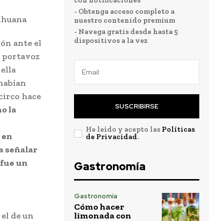
con notificaciones
- Obtenga acceso completo a
nuestro contenido premium
- Navega gratis desde hasta 5
dispositivos a la vez
ión ante el
, portavoz
ella
 habían
circo hace
SUSCRIBIRSE
o la
He leído y acepto las
Políticas
 en
de Privacidad
.
a señalar
 fue un
Gastronomía
Gastronomía
Cómo hacer
 el de un
limonada con