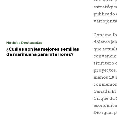
estratégic
publicado 
variopinta
Con una fo
dólares (al
Noticias Destacadas
que actual
¿Cuáles son las mejores semillas
de marihuana para interiores?
convencion
titiritero
proyectos. 
manos 1,5 
conmemorar
Canadá. El
Cirque du 
económica 
Dio igual 