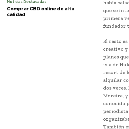
Noticias Destacadas
había cala
Comprar CBD online de alta
que se int
calidad
primera ve
fundador t
El resto e
creativo y
planes que
isla de Nu
resort de 
alquilar c
dos veces,
Moreira, y 
conocido po
periodista 
organizaba
También es