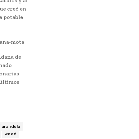
áculos y al
ue creó en
a potable
ndana de
onado
lonarias
 últimos
farándula
weed