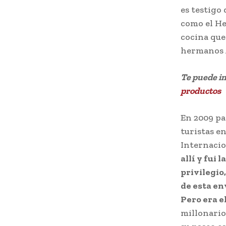
es testigo
como el Hea
cocina que 
hermanos 
Te puede i
productos
En 2009 pa
turistas en
Internacio
allí y fui
privilegio
de esta en
Pero era e
millonario