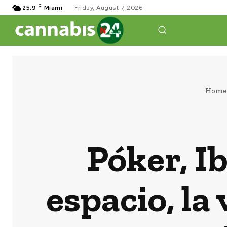
C
25.9
Miami
Friday, August 7, 2026
Home
Póker, Ib
espacio, la