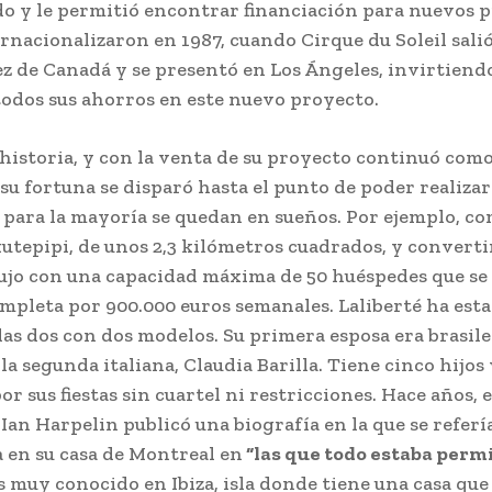
do y le permitió encontrar financiación para nuevos 
ernacionalizaron en 1987, cuando Cirque du Soleil sali
z de Canadá y se presentó en Los Ángeles, invirtiend
odos sus ahorros en este nuevo proyecto.
s historia, y con la venta de su proyecto continuó com
 su fortuna se disparó hasta el punto de poder realizar
 para la mayoría se quedan en sueños. Por ejemplo, co
kutepipi, de unos 2,3 kilómetros cuadrados, y converti
lujo con una capacidad máxima de 50 huéspedes que se
ompleta por 900.000 euros semanales. Laliberté ha est
 las dos con dos modelos. Su primera esposa era brasile
la segunda italiana, Claudia Barilla. Tiene cinco hijos 
r sus fiestas sin cuartel ni restricciones. Hace años, e
Ian Harpelin publicó una biografía en la que se refería
 en su casa de Montreal en
“las que todo estaba permi
 muy conocido en Ibiza, isla donde tiene una casa que