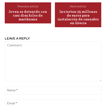
Previous article
Next article
Joven es detenido con
Invierten 25 millones
casi diez kilos de
de euros para
marihuana
instalación de cannabis
en Grecia
LEAVE A REPLY
Comment:
Na
Ema