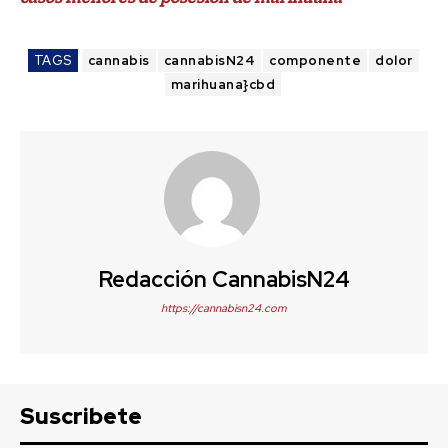
TAGS
cannabis
cannabisN24
componente
dolor
marihuana}cbd
Redacción CannabisN24
https://cannabisn24.com
Suscribete