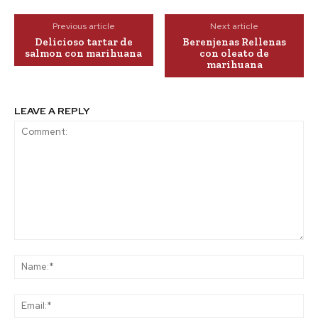
Previous article
Next article
Delicioso tartar de
Berenjenas Rellenas
salmon con marihuana
con oleato de
marihuana
LEAVE A REPLY
Comment:
Na
Ema