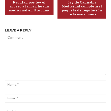
Regulan por ley el
Ley de Cannabis
acceso a la marihuana
Medicinal completa el
medicinal en Uruguay
paquete de regulación
de la marihuana
LEAVE A REPLY
Comment:
Na
Ema
Web