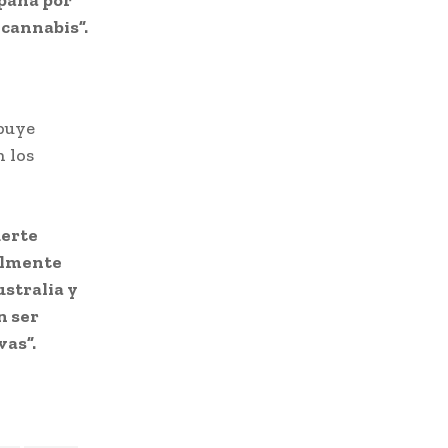
paña por
 cannabis”.
ibuye
 los
uerte
ealmente
ustralia y
n ser
vas”.