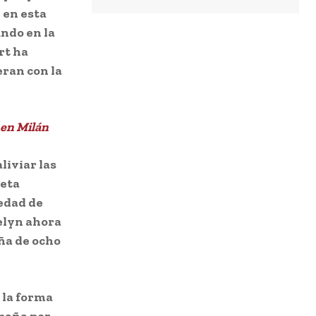
 en esta
undo en la
rt ha
ran con la
 en Milán
liviar las
ieta
 edad de
elyn ahora
iña de ocho
 la forma