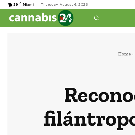
C
29
Miami
Thursday, August 6, 2026
Home
Reconoc
filántrop