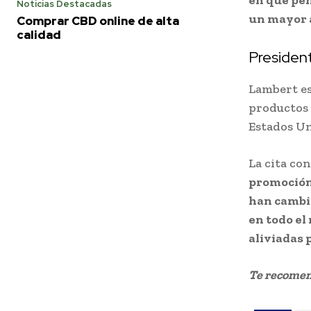
en que pe
Noticias Destacadas
un mayor a
Comprar CBD online de alta
calidad
Presiden
Lambert es
productos 
Estados Un
La cita co
promoción 
han cambia
en todo e
aliviadas 
Te recome