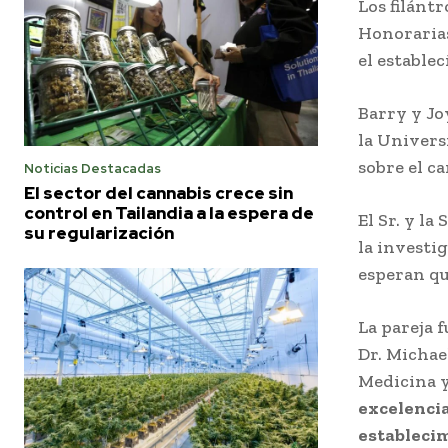
Los filánt
Honorarias
el estable
Barry y Jo
la Univers
sobre el c
Noticias Destacadas
El sector del cannabis crece sin
control en Tailandia a la espera de
El Sr. y l
su regularización
la investig
esperan qu
La pareja 
Dr. Michae
Medicina y 
excelencia
establecim