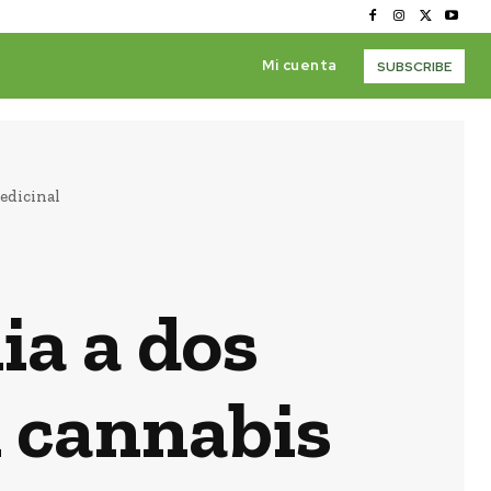
Mi cuenta
SUBSCRIBE
edicinal
ia a dos
l cannabis