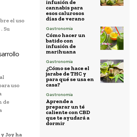
infusión de
cannabis para
esos calurosos
días de verano
bre el uso
. Su
Gastronomía
Cómo hacer un
batido con
infusión de
marihuana
arrollo
Gastronomía
¿Cómo se hace el
jarabe de THC y
al
para qué se usa en
casa?
para uso
a
Gastronomía
Aprende a
n de
preparar un té
a
caliente con CBD
que te ayudará a
dormir
 y Joy ha