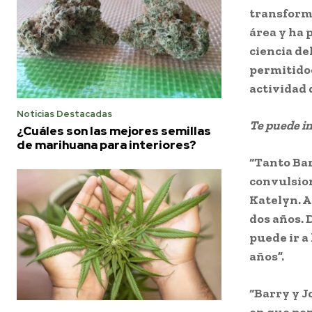
transforma
área y ha 
ciencia de
permitidoc
actividad 
Noticias Destacadas
Te puede i
¿Cuáles son las mejores semillas
de marihuana para interiores?
“Tanto Bar
convulsio
Katelyn. A
dos años. 
puede ir a
años”.
“Barry y J