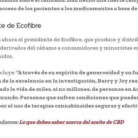
nsamos sobre el cannabis. Han hecho una fuerte cam
cceso de los pacientes a los medicamentos a base de
te de Ecofibre
 ahora el presidente de Ecofibre, que produce y distr
derivados del cáñamo a consumidores y minoristas en
idos.
ncluye:
“A través de su espíritu de generosidad y su f
de la excelencia en la investigación, Barry y Joy r
do la vida de miles, si no millones, de personas en A
l mundo. Personas que sufren condiciones que puede
por el uso de terapias cannabinoides seguras y efecti
ndamos:
Lo que debes saber acerca del aceite de CBD