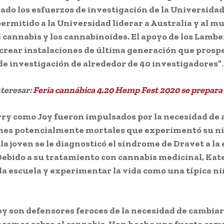
do los esfuerzos de investigación de la Universidad
permitido a la Universidad liderar a Australia y al m
l cannabis y los cannabinoides. El apoyo de los Lambe
rear instalaciones de última generación que prospe
de investigación de alrededor de 40 investigadores”
.
nteresar:
Feria cannábica 4.20 Hemp Fest 2020 se prepara
ry como Joy fueron impulsados ​​por la necesidad de a
nes potencialmente mortales que experimentó su n
 la joven se le diagnosticó el síndrome de Dravet a la
Debido a su tratamiento con cannabis medicinal, Kat
 la escuela y experimentar la vida como una típica n
oy son defensores feroces de la necesidad de cambiar