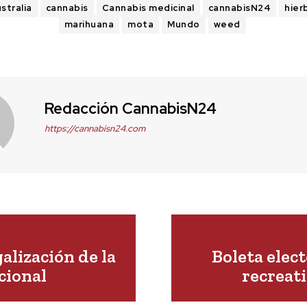
stralia
cannabis
Cannabis medicinal
cannabisN24
hier
marihuana
mota
Mundo
weed
Redacción CannabisN24
https://cannabisn24.com
alización de la
Boleta elec
cional
recreat