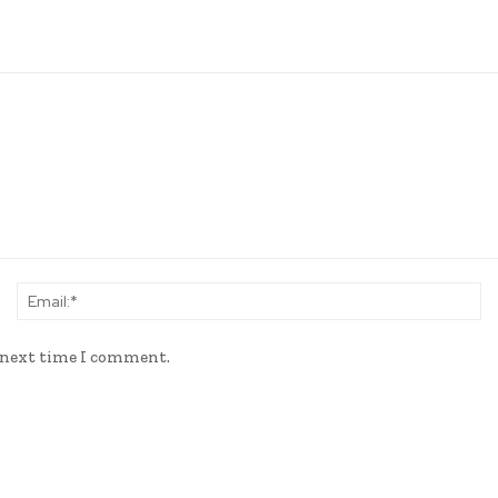
Name:*
Em
e next time I comment.