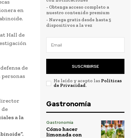
con notificaciones
ecas
- Obtenga acceso completo a
ionera en
nuestro contenido premium
abinoide.
- Navega gratis desde hasta 5
dispositivos a la vez
at Hall de
estigación
SUSCRIBIRSE
 defensa de
s personas
He leído y acepto las
Políticas
de Privacidad
.
director
Gastronomía
 de
iales a la
Gastronomía
Cómo hacer
binoide”.
limonada con