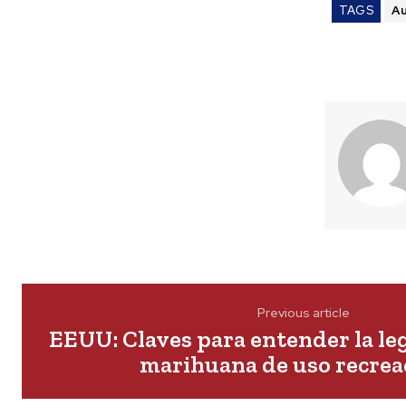
TAGS
Au
Previous article
EEUU: Claves para entender la leg
marihuana de uso recrea