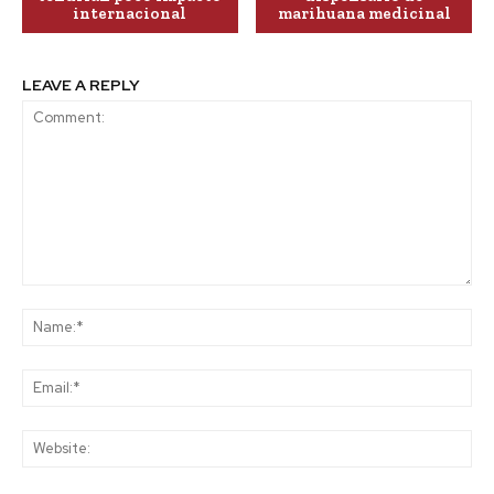
internacional
marihuana medicinal
LEAVE A REPLY
Comment:
Na
Ema
Web