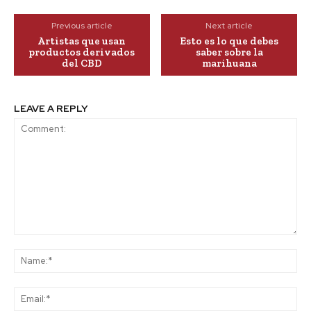
Previous article
Next article
Artistas que usan
Esto es lo que debes
productos derivados
saber sobre la
del CBD
marihuana
LEAVE A REPLY
Comment:
Na
Ema