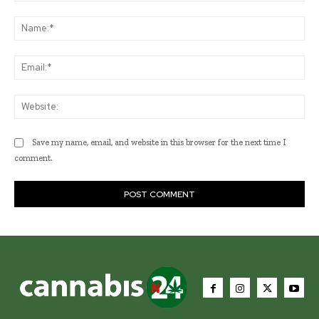
Comment:
Na
Ema
Web
Save my name, email, and website in this browser for the next time I
comment.