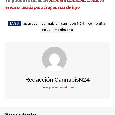
Te puede interesar:
Aroma a cannabis, la nueva
esencia usada para fragancias de lujo
TAGS
aparato
cannabis
cannabisN24
compañia
eeuu
marihuana
Redacción CannabisN24
https://cannabisn24.com
Suscribete