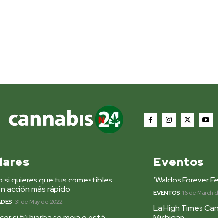
lares
Eventos
 si quieres que tus comestibles
‘Waldos Forever Fe
n acción más rápido
EVENTOS
16 de March 
ADES
31 de May de 2022
La High Times Can
er si tú hierba se moja o está
Michigan