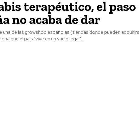
bis terapéutico, el paso
a no acaba de dar
 una de las growshop españolas (tiendas donde pueden adquirirs
na que el país "víve en un vacío legal"....