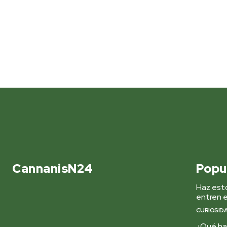
CannanisN24
Popu
Haz esto
entren e
CURIOSID
¿Qué hac