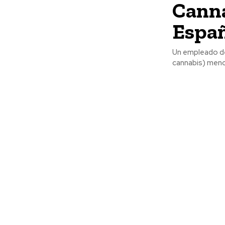
Canna
Españ
Un empleado de
cannabis) mencio