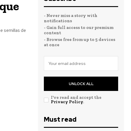
 que
- Never miss a story with
notifications
- Gain full access to our premium
e semillas de
content
- Browse free from up to 5 devices
at once
UNLOCK ALL
I've read and accept the
Privacy Policy
.
Must read