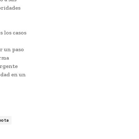
oridades
s los casos
ar un paso
orma
ergente
lidad en un
mota