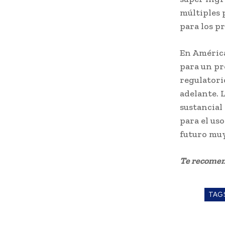
múltiples 
para los p
En América 
para un pr
regulatori
adelante. 
sustancial
para el us
futuro mu
Te recome
TAG