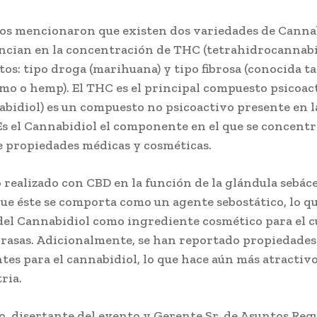
os mencionaron que existen dos variedades de Cannab
encian en la concentración de THC (tetrahidrocannabi
ctos: tipo droga (marihuana) y tipo fibrosa (conocida 
o o hemp). El THC es el principal compuesto psicoact
bidiol) es un compuesto no psicoactivo presente en l
Es el Cannabidiol el componente en el que se concentr
 propiedades médicas y cosméticas.
 realizado con CBD en la función de la glándula sebá
ue éste se comporta como un agente sebostático, lo qu
del Cannabidiol como ingrediente cosmético para el c
 grasas. Adicionalmente, se han reportado propiedades
tes para el cannabidiol, lo que hace aún más atractivo
ria.
o, disertante del evento y Gerente Sr. de Asuntos Reg