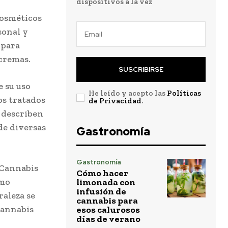
dispositivos a la vez
cosméticos
sonal y
 para
 cremas.
SUSCRIBIRSE
e su uso
He leído y acepto las
Políticas
os tratados
de Privacidad
.
s describen
de diversas
Gastronomía
Gastronomía
l Cannabis
Cómo hacer
omo
limonada con
infusión de
raleza se
cannabis para
Cannabis
esos calurosos
días de verano