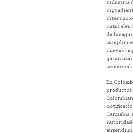
Industria 
ingredient
internacio
naturales 
de la segu
cumplimien
nuevas reg
garantizar
comerciali
En Colombi
productos 
Colombiana
notificaci
Cannabis, 
Autoridade
entendimie