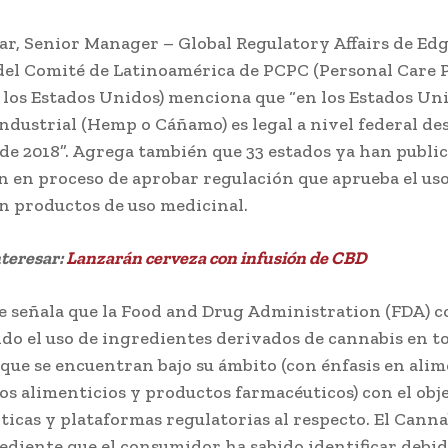
ar, Senior Manager – Global Regulatory Affairs de Ed
del Comité de Latinoamérica de PCPC (Personal Care 
 los Estados Unidos) menciona que “en los Estados Uni
ndustrial (Hemp o Cáñamo) es legal a nivel federal de
de 2018”. Agrega también que 33 estados ya han public
 en proceso de aprobar regulación que aprueba el uso
n productos de uso medicinal.
nteresar:
Lanzarán cerveza con infusión de CBD
 señala que la Food and Drug Administration (FDA) 
do el uso de ingredientes derivados de cannabis en to
que se encuentran bajo su ámbito (con énfasis en alim
s alimenticios y productos farmacéuticos) con el obj
íticas y plataformas regulatorias al respecto. El Canna
ediente que el consumidor ha sabido identificar debid