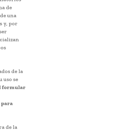
ma de
 de una
s y, por
ser
cializan
cos
ados de la
u uso se
l formular
 para
a de la