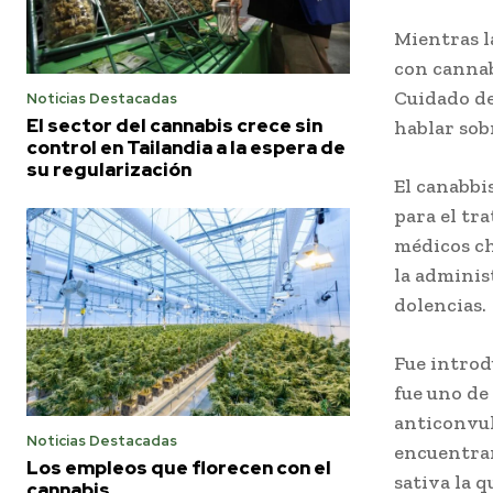
Mientras l
con cannab
Cuidado de
Noticias Destacadas
El sector del cannabis crece sin
hablar sob
control en Tailandia a la espera de
su regularización
El canabbi
para el tr
médicos ch
la adminis
dolencias.
Fue introdu
fue uno de
anticonvul
Noticias Destacadas
encuentran
Los empleos que florecen con el
sativa la 
cannabis