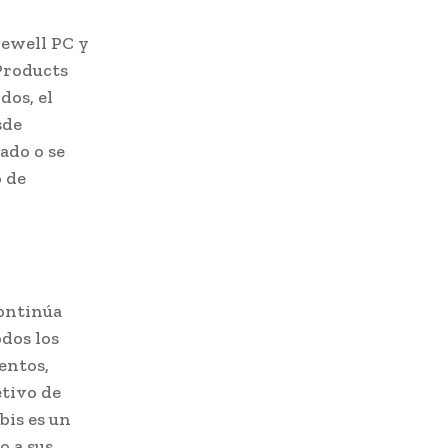
gewell PC y
Products
dos, el
sde
ado o se
 de
continúa
dos los
entos,
etivo de
bis es un
o a sus