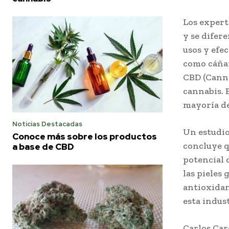
Los expert
y se difer
usos y efe
como cáñam
CBD (Canna
cannabis. 
mayoría de
Noticias Destacadas
Un estudio
Conoce más sobre los productos
concluye q
a base de CBD
potencial 
las pieles
antioxidan
esta indust
Carlos Car