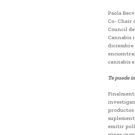
Paola Becv
Co- Chair 
Council de
Cannabis i
diciembre 
encuentran
cannabis e
Te puede i
Finalmente
investigan
productos 
suplemento
emitir pol
súper ingr