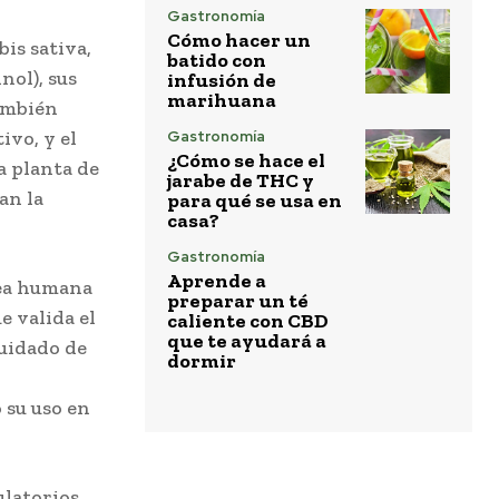
Gastronomía
Cómo hacer un
is sativa,
batido con
nol), sus
infusión de
marihuana
también
ivo, y el
Gastronomía
¿Cómo se hace el
a planta de
jarabe de THC y
an la
para qué se usa en
casa?
Gastronomía
Aprende a
cea humana
preparar un té
e valida el
caliente con CBD
que te ayudará a
uidado de
dormir
 su uso en
ulatorios