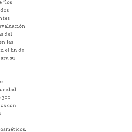
 “los
ados
ntes
evaluación
s del
en las
 el fin de
para su
de
toridad
e 300
cos con
s
cosméticos.