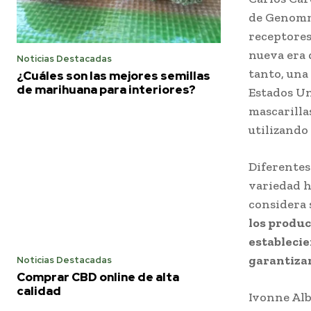
de Genomma
receptores
nueva era 
Noticias Destacadas
tanto, una
¿Cuáles son las mejores semillas
de marihuana para interiores?
Estados Un
mascarilla
utilizando
Diferentes
variedad h
considera 
los produc
establecie
garantizar
Noticias Destacadas
Comprar CBD online de alta
calidad
Ivonne Alb