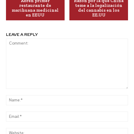
Abren primer
Razón por la que China
restaurante de
teme a la legalización
marihuana medicinal
del cannabis en los
en EEUU
EE.UU
LEAVE A REPLY
Comment:
Na
Ema
Web