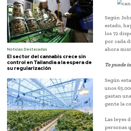
Según John
estado, ha
los 72 disp
por cada d
ahora mism
Noticias Destacadas
El sector del cannabis crece sin
control en Tailandia a la espera de
Te puede in
su regularización
Según esta
unos 65.00
gastan una
gente la co
Las leyes 
personas q