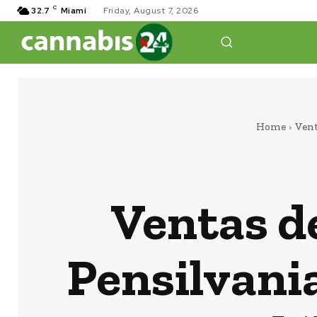
C
32.7
Miami
Friday, August 7, 2026
Home
Vent
Ventas d
Pensilvania