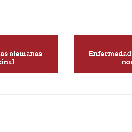
mas alemanas
Enfermedad 
cinal
no