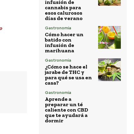
infusión de
cannabis para
esos calurosos
días de verano
o
Gastronomía
Cómo hacer un
batido con
infusión de
marihuana
Gastronomía
¿Cómo se hace el
jarabe de THC y
para qué se usa en
casa?
Gastronomía
Aprende a
preparar un té
caliente con CBD
que te ayudará a
dormir