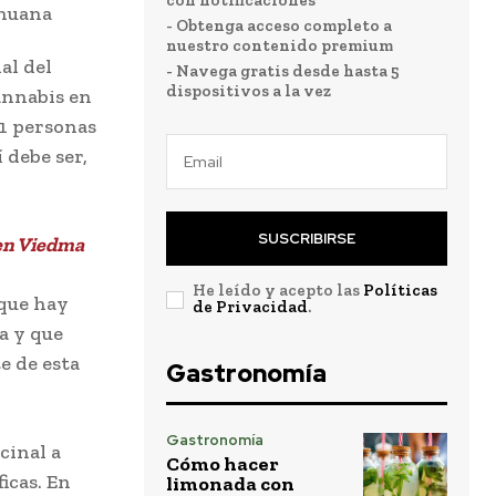
con notificaciones
- Obtenga acceso completo a
nuestro contenido premium
al del
- Navega gratis desde hasta 5
dispositivos a la vez
annabis en
41 personas
 debe ser,
SUSCRIBIRSE
 en Viedma
He leído y acepto las
Políticas
 que hay
de Privacidad
.
a y que
e de esta
Gastronomía
Gastronomía
cinal a
Cómo hacer
icas. En
limonada con