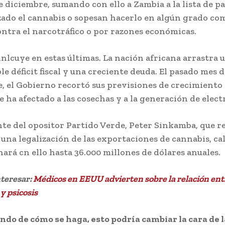
e diciembre, sumando con ello a Zambia a la lista de pa
zado el cannabis o sopesan hacerlo en algún grado c
ontra el narcotráfico o por razones económicas.
inlcuye en estas últimas. La nación africana arrastra 
e déficit fiscal y una creciente deuda. El pasado mes d
, el Gobierno recortó sus previsiones de crecimiento 
e ha afectado a las cosechas y a la generación de elect
nte del opositor Partido Verde, Peter Sinkamba, que 
 una legalización de las exportaciones de cannabis, ca
ará cn ello hasta 36.000 millones de dólares anuales.
nteresar:
Médicos en EEUU advierten sobre la relación ent
y psicosis
do de cómo se haga, esto podría cambiar la cara de l