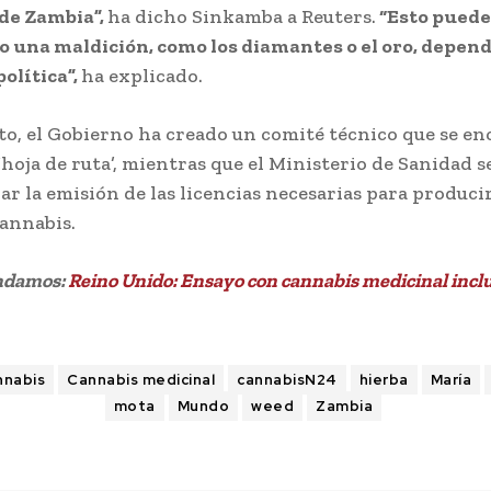
de Zambia”,
ha dicho Sinkamba a Reuters.
“Esto puede
o una maldición, como los diamantes o el oro, depend
política”,
ha explicado.
, el Gobierno ha creado un comité técnico que se en
‘hoja de ruta’, mientras que el Ministerio de Sanidad 
ar la emisión de las licencias necesarias para produci
annabis.
ndamos:
Reino Unido: Ensayo con cannabis medicinal inclu
nnabis
Cannabis medicinal
cannabisN24
hierba
María
mota
Mundo
weed
Zambia