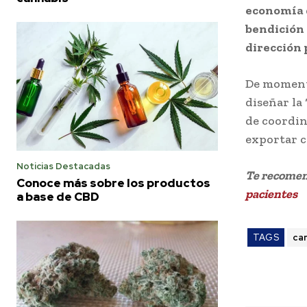
economía 
bendición 
dirección 
De momento
diseñar la 
de coordin
exportar c
Noticias Destacadas
Te recome
Conoce más sobre los productos
pacientes
a base de CBD
TAGS
ca