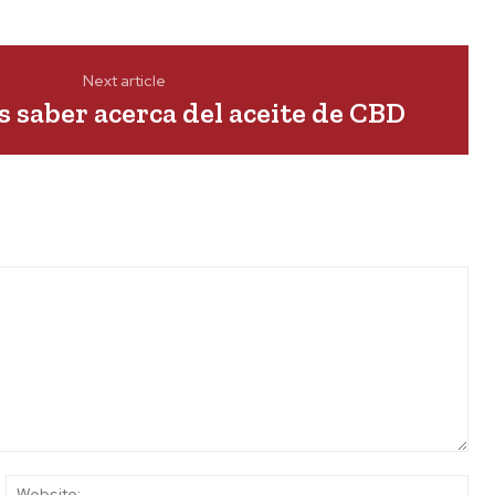
Next article
s saber acerca del aceite de CBD
ail:*
Web