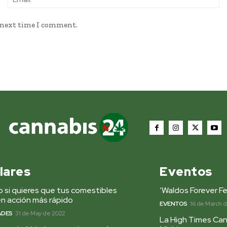
e next time I comment.
lares
Eventos
 si quieres que tus comestibles
‘Waldos Forever Fe
n acción más rápido
EVENTOS
16 de March 
ADES
31 de May de 2022
La High Times Can