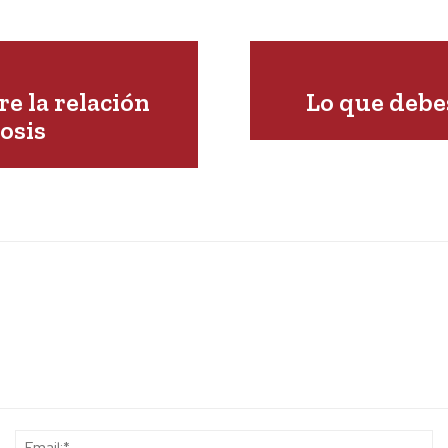
e la relación
Lo que debe
osis
Name:*
Em