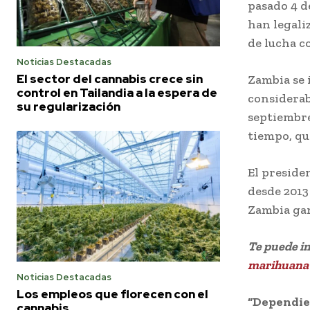
pasado 4 d
han legali
de lucha c
Noticias Destacadas
El sector del cannabis crece sin
Zambia se 
control en Tailandia a la espera de
considerabl
su regularización
septiembre
tiempo, qu
El preside
desde 2013
Zambia gan
Te puede i
marihuana 
Noticias Destacadas
Los empleos que florecen con el
“Dependien
cannabis