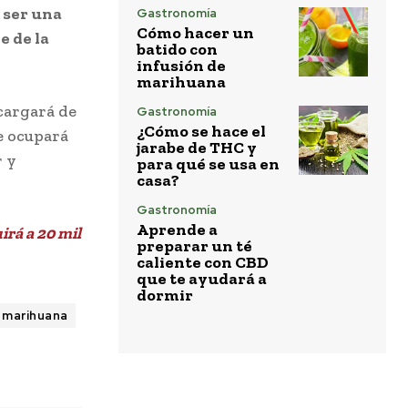
 ser una
Gastronomía
Cómo hacer un
e de la
batido con
infusión de
marihuana
cargará de
Gastronomía
¿Cómo se hace el
se ocupará
jarabe de THC y
r y
para qué se usa en
casa?
Gastronomía
Aprende a
irá a 20 mil
preparar un té
caliente con CBD
que te ayudará a
dormir
marihuana