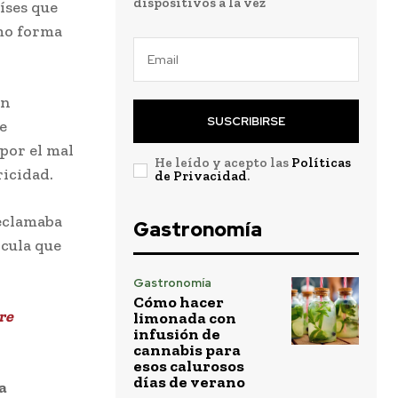
dispositivos a la vez
íses que
omo forma
un
SUSCRIBIRSE
e
por el mal
He leído y acepto las
Políticas
ricidad.
de Privacidad
.
reclamaba
Gastronomía
lcula que
Gastronomía
Cómo hacer
re
limonada con
infusión de
cannabis para
esos calurosos
días de verano
a