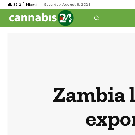
C
33.2
Miami
Saturday, August 8, 2026
Zambia l
expo