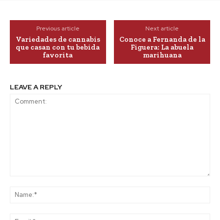
Previous article
Next article
Variedades de cannabis
Conoce a Fernanda de la
que casan con tu bebida
Figuera: La abuela
favorita
marihuana
LEAVE A REPLY
Comment:
Na
Ema