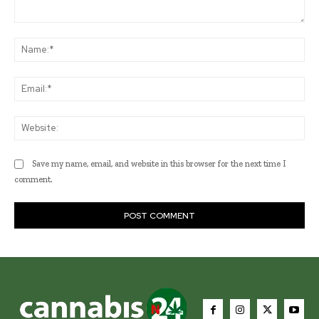
Comment:
Na
Ema
Web
Save my name, email, and website in this browser for the next time I
comment.