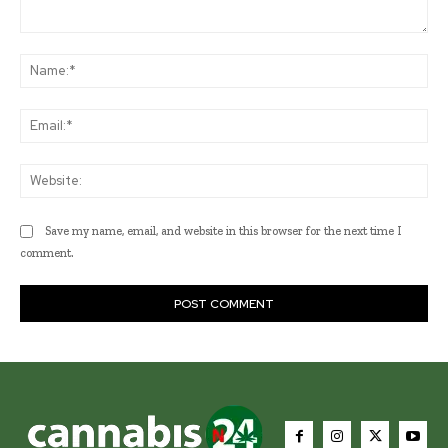
Comment:
Na
Ema
Web
Save my name, email, and website in this browser for the next time I
comment.