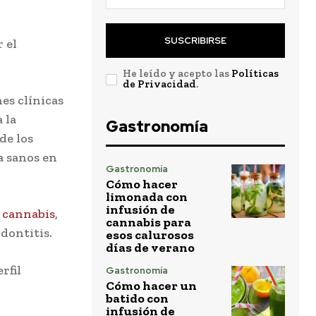
SUSCRIBIRSE
 el
He leído y acepto las
Políticas
de Privacidad
.
es clínicas
 la
Gastronomía
de los
a sanos en
Gastronomía
Cómo hacer
limonada con
infusión de
e
cannabis
,
cannabis para
dontitis.
esos calurosos
días de verano
rfil
Gastronomía
Cómo hacer un
batido con
infusión de