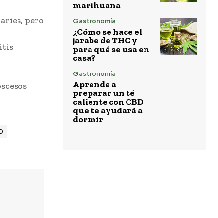
marihuana
aries, pero
Gastronomía
¿Cómo se hace el
jarabe de THC y
itis
para qué se usa en
casa?
Gastronomía
Aprende a
bscesos
preparar un té
caliente con CBD
que te ayudará a
dormir
0