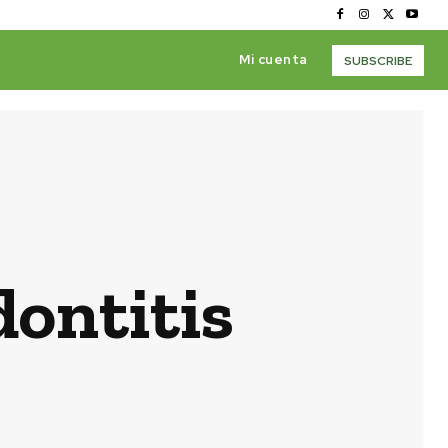
Mi cuenta
SUBSCRIBE
dontitis