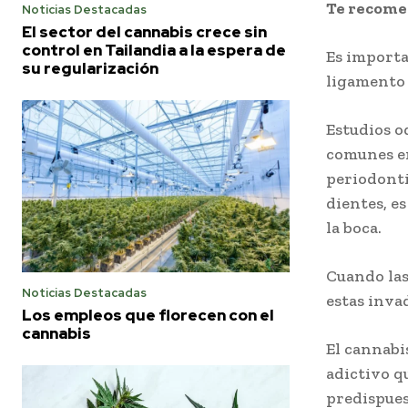
Te recom
Noticias Destacadas
El sector del cannabis crece sin
control en Tailandia a la espera de
Es importa
su regularización
ligamento 
Estudios o
comunes en
periodonti
dientes, e
la boca.
Cuando las
Noticias Destacadas
estas inva
Los empleos que florecen con el
cannabis
El cannabi
adictivo q
predispues