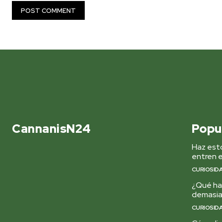
CannanisN24
Popu
Haz esto
entren e
CURIOSID
¿Qué hac
demasi
CURIOSID