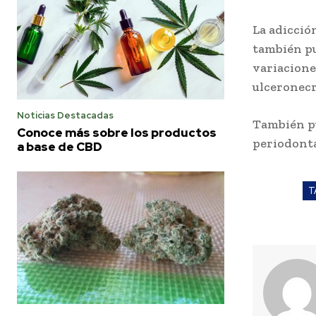
La adicció
también pu
variacione
ulceronec
Noticias Destacadas
También pu
Conoce más sobre los productos
periodonta
a base de CBD
T