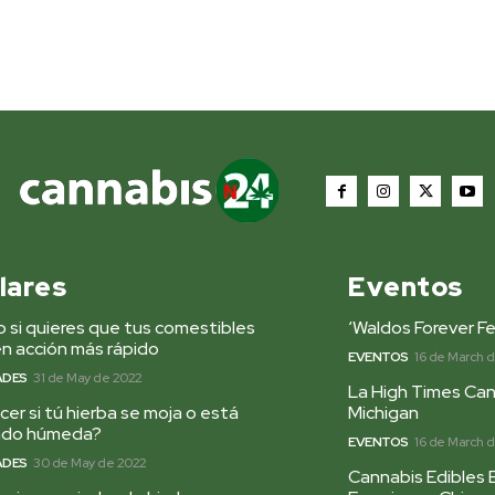
lares
Eventos
 si quieres que tus comestibles
‘Waldos Forever Fe
n acción más rápido
EVENTOS
16 de March 
ADES
31 de May de 2022
La High Times Can
er si tú hierba se moja o está
Michigan
ado húmeda?
EVENTOS
16 de March 
ADES
30 de May de 2022
Cannabis Edibles 