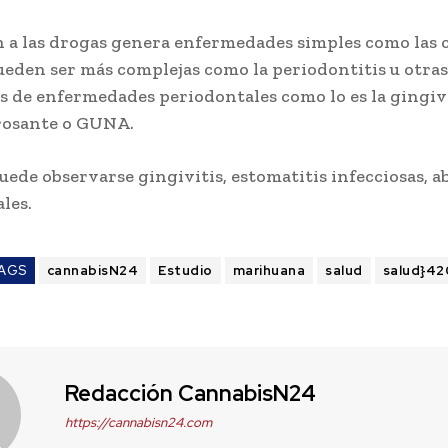
n a las drogas genera enfermedades simples como las c
eden ser más complejas como la periodontitis u otras
s de enfermedades periodontales como lo es la gingiv
rosante o GUNA.
ede observarse gingivitis, estomatitis infecciosas, a
les.
AGS
cannabisN24
Estudio
marihuana
salud
salud}42
Redacción CannabisN24
https://cannabisn24.com