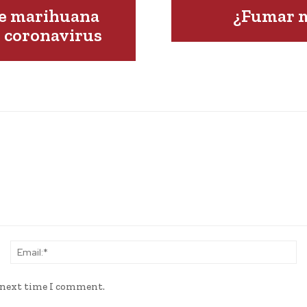
de marihuana
¿Fumar m
e coronavirus
Name:*
Em
e next time I comment.