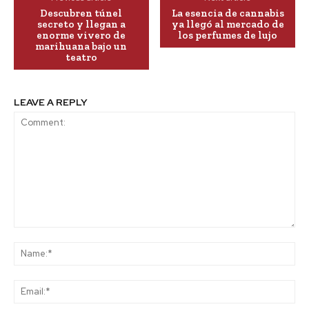
Descubren túnel
La esencia de cannabis
secreto y llegan a
ya llegó al mercado de
enorme vivero de
los perfumes de lujo
marihuana bajo un
teatro
LEAVE A REPLY
Comment:
Na
Ema