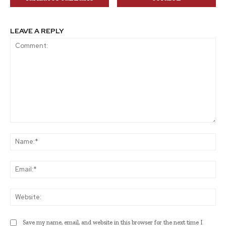
LEAVE A REPLY
Comment:
Na
Ema
Web
Save my name, email, and website in this browser for the next time I