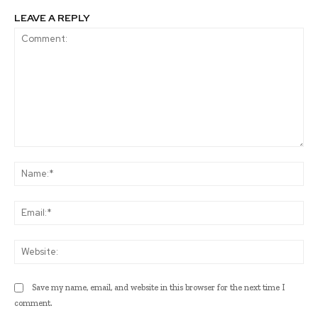
LEAVE A REPLY
Comment:
Na
Ema
Web
Save my name, email, and website in this browser for the next time I
comment.