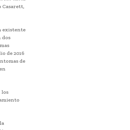
o Casarett,
n existente
n dos
omas
io de 2016
íntomas de
 en
 los
tamiento
la