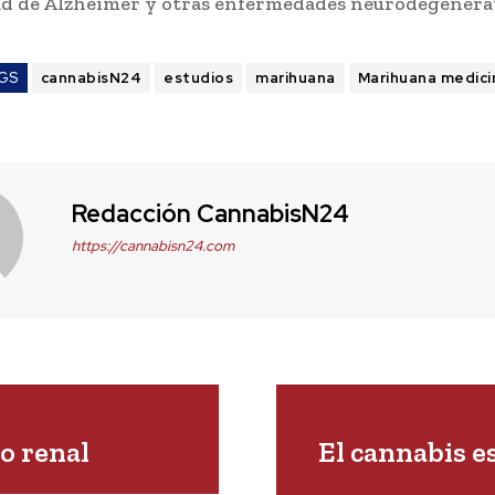
d de Alzheimer y otras enfermedades neurodegenerat
GS
cannabisN24
estudios
marihuana
Marihuana medici
Redacción CannabisN24
https://cannabisn24.com
o renal
El cannabis es