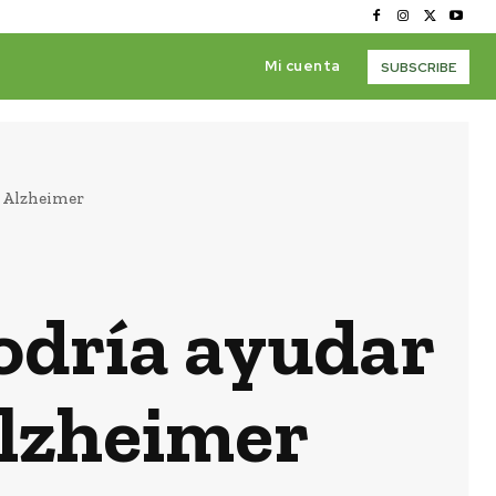
Mi cuenta
SUBSCRIBE
l Alzheimer
odría ayudar
Alzheimer