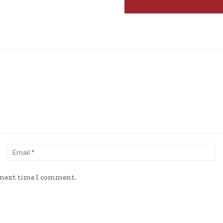
Name:*
Em
e next time I comment.