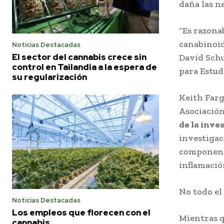
daña las n
“Es razona
canabinoid
Noticias Destacadas
El sector del cannabis crece sin
David Schu
control en Tailandia a la espera de
para Estud
su regularización
Keith Farg
Asociación
de la inve
investigac
componente
inflamació
No todo el
Noticias Destacadas
Los empleos que florecen con el
Mientras q
cannabis