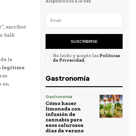
dispositivos a la vez
”, escribió
o Salk
SUSCRIBIRSE
He leído y acepto las
Políticas
de la
de Privacidad
.
a legítima
ras
Gastronomía
o en
Gastronomía
Cómo hacer
limonada con
infusión de
cannabis para
esos calurosos
días de verano
s