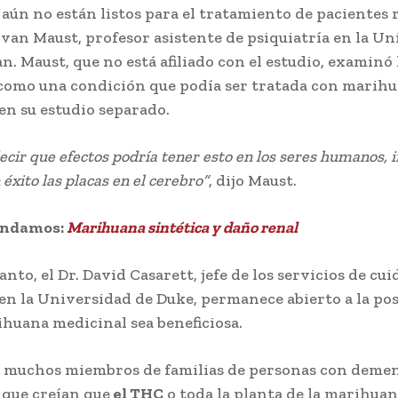
aún no están listos para el tratamiento de pacientes r
ovan Maust, profesor asistente de psiquiatría en la U
n. Maust, que no está afiliado con el estudio, examinó 
omo una condición que podía ser tratada con marih
en su estudio separado.
 decir que efectos podría tener esto en los seres humanos, i
 éxito las placas en el cerebro”
, dijo Maust.
endamos:
Marihuana sintética y daño renal
nto, el Dr. David Casarett, jefe de los servicios de cu
 en la Universidad de Duke, permanece abierto a la pos
ihuana medicinal sea beneficiosa.
 muchos miembros de familias de personas con demen
que creían que
el THC
o toda la planta de la marihuana