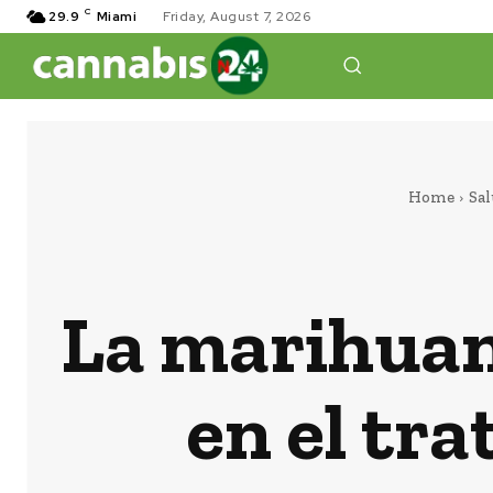
C
29.9
Miami
Friday, August 7, 2026
Home
Sa
La marihuan
en el tr