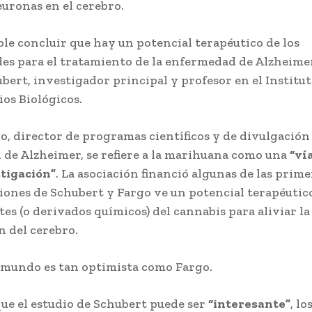
euronas en el cerebro.
ble concluir que hay un potencial terapéutico de los
es para el tratamiento de la enfermedad de Alzheimer
bert, investigador principal y profesor en el Institut
ios Biológicos.
o, director de programas científicos y de divulgación 
 de Alzheimer, se refiere a la marihuana como una
“ví
stigación”
. La asociación financió algunas de las prime
iones de Schubert y Fargo ve un potencial terapéutic
s (o derivados químicos) del cannabis para aliviar la
n del cerebro.
 mundo es tan optimista como Fargo.
ue el estudio de Schubert puede ser
“interesante”
, lo