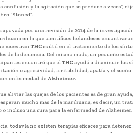
la confusión y la agitación que se produce a veces”, dij
ibro “Stoned”.
es apoyada por una revisión de 2014 de la investigació
arihuana en la que científicos holandeses encontraro
que muestran
THC
es útil en el tratamiento de los sínt
es de la demencia. Del mismo modo, un pequeño estud
icipantes encontró que el
THC
ayudó a disminuir los s
gitación o agresividad, irritabilidad, apatía y el sueño
 con enfermedad de
Alzheimer.
e aliviar las quejas de los pacientes es de gran ayuda,
s esperan mucho más de la marihuana, es decir, un tra
 o incluso una cura para la enfermedad de Alzheimer.
cia, todavía no existen terapias eficaces para detener 