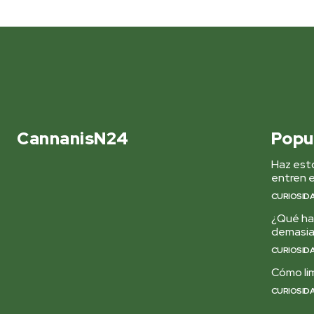
CannanisN24
Popu
Haz esto
entren e
CURIOSID
¿Qué hac
demasi
CURIOSID
Cómo lim
CURIOSID