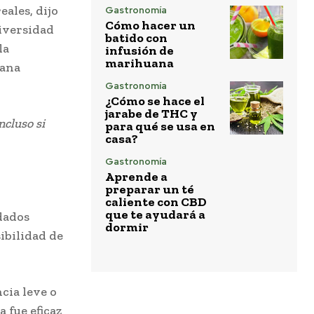
eales, dijo
Gastronomía
Cómo hacer un
niversidad
batido con
la
infusión de
marihuana
uana
Gastronomía
¿Cómo se hace el
jarabe de THC y
ncluso si
para qué se usa en
casa?
Gastronomía
Aprende a
preparar un té
caliente con CBD
que te ayudará a
idados
dormir
ibilidad de
cia leve o
 fue eficaz