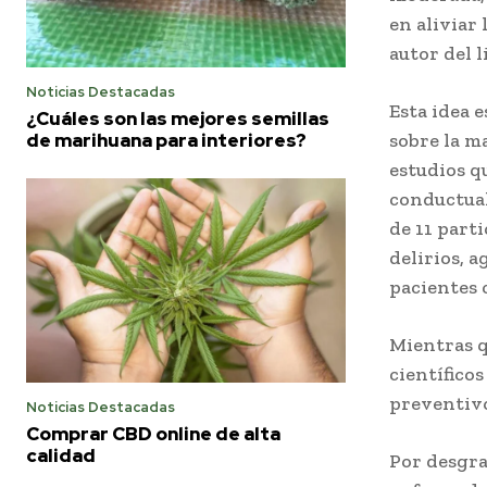
en aliviar 
autor del l
Noticias Destacadas
Esta idea 
¿Cuáles son las mejores semillas
de marihuana para interiores?
sobre la m
estudios 
conductual
de 11 part
delirios, a
pacientes
Mientras qu
científico
preventivo
Noticias Destacadas
Comprar CBD online de alta
calidad
Por desgra