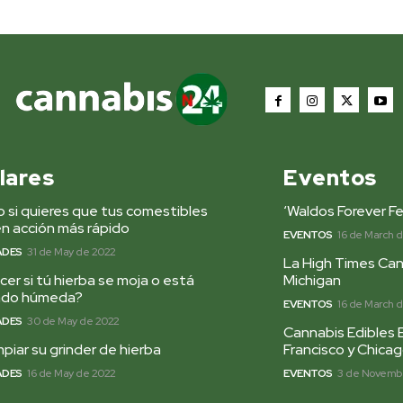
lares
Eventos
 si quieres que tus comestibles
‘Waldos Forever Fe
n acción más rápido
EVENTOS
16 de March 
ADES
31 de May de 2022
La High Times Can
er si tú hierba se moja o está
Michigan
ado húmeda?
EVENTOS
16 de March 
ADES
30 de May de 2022
Cannabis Edibles 
piar su grinder de hierba
Francisco y Chica
ADES
16 de May de 2022
EVENTOS
3 de Novembe