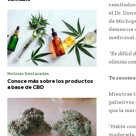
resultados 
el Dr. Don
de Michiga
demencia c
medicinal 
“Es difícil
elimina con
Noticias Destacadas
Te recom
Conoce más sobre los productos
a base de CBD
Mientras ta
paliativos
que la mar
“Hablé con
moderada, 