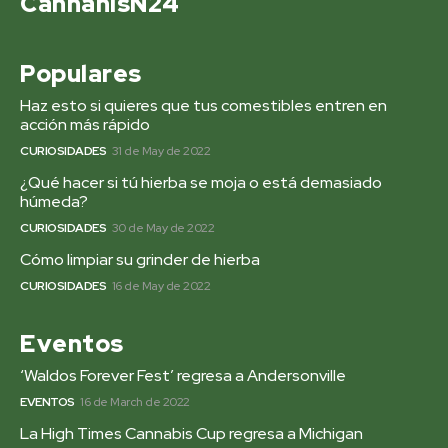
CannanisN24
Populares
Haz esto si quieres que tus comestibles entren en
acción más rápido
CURIOSIDADES
31 de May de 2022
¿Qué hacer si tú hierba se moja o está demasiado
húmeda?
CURIOSIDADES
30 de May de 2022
Cómo limpiar su grinder de hierba
CURIOSIDADES
16 de May de 2022
Eventos
‘Waldos Forever Fest’ regresa a Andersonville
EVENTOS
16 de March de 2022
La High Times Cannabis Cup regresa a Michigan