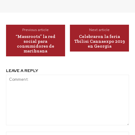
Previous article
Next article
“Massroots” la red
Celebraron la feria
social para
Tbilisi Cannaexpo 2019
consumidores de
en Georgia
marihuana
LEAVE A REPLY
Comment:
Na