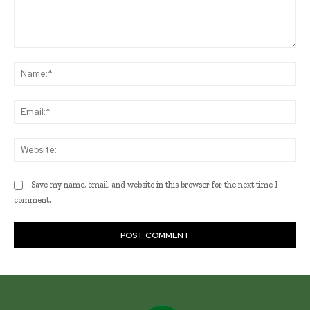
Comment:
Na
Ema
Web
Save my name, email, and website in this browser for the next time I
comment.