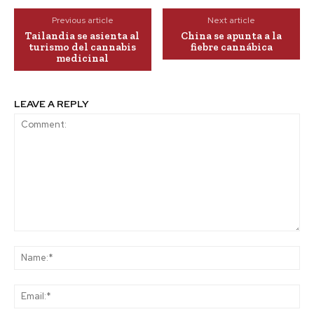
Previous article
Next article
Tailandia se asienta al
China se apunta a la
turismo del cannabis
fiebre cannábica
medicinal
LEAVE A REPLY
Comment:
Na
Ema