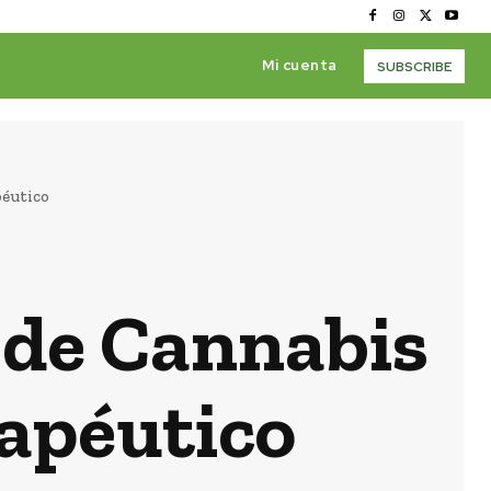
Mi cuenta
SUBSCRIBE
péutico
 de Cannabis
rapéutico