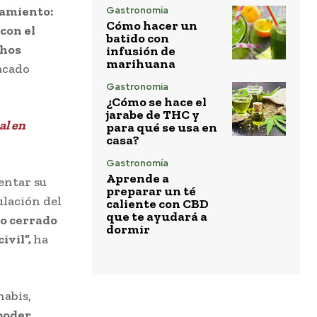
tamiento:
Gastronomía
Cómo hacer un
 con el
batido con
chos
infusión de
marihuana
acado
Gastronomía
¿Cómo se hace el
jarabe de THC y
al en
para qué se usa en
casa?
Gastronomía
Aprende a
entar su
preparar un té
ulación del
caliente con CBD
que te ayudará a
o cerrado
dormir
ivil”,
ha
nabis,
poder