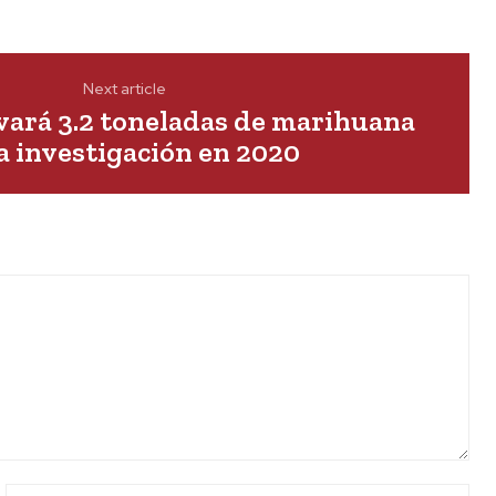
Next article
vará 3.2 toneladas de marihuana
a investigación en 2020
ail:*
Web