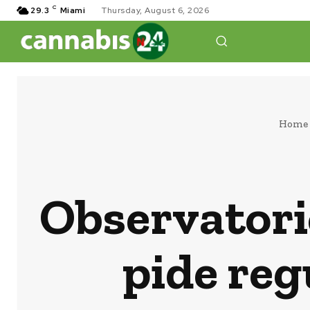
C
29.3
Miami
Thursday, August 6, 2026
Home
Observatori
pide reg