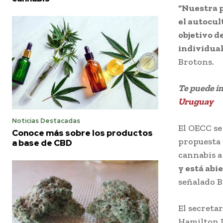
“Nuestra p
el autocult
objetivo d
individual
Brotons.
Te puede i
Uruguay
Noticias Destacadas
El OECC se
Conoce más sobre los productos
propuesta 
a base de CBD
cannabis a
y está abie
señalado B
El secreta
Hamilton L