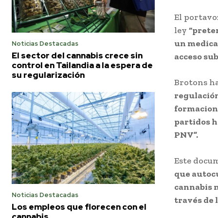
El portavo
ley
“preten
un medica
Noticias Destacadas
El sector del cannabis crece sin
acceso sub
control en Tailandia a la espera de
su regularización
Brotons h
regulación
formacione
partidos h
PNV”.
Este docu
que autocu
cannabis m
Noticias Destacadas
través de 
Los empleos que florecen con el
cannabis