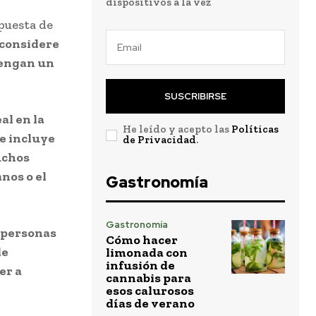
dispositivos a la vez
puesta de
 considere
tengan un
SUSCRIBIRSE
al en la
He leído y acepto las
Políticas
e incluye
de Privacidad
.
uchos
nos o el
Gastronomía
Gastronomía
s personas
Cómo hacer
de
limonada con
infusión de
er a
cannabis para
esos calurosos
días de verano