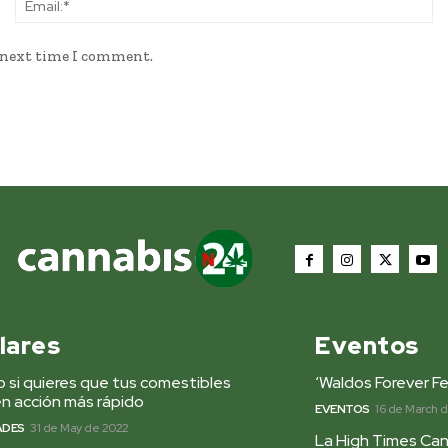
e next time I comment.
lares
Eventos
 si quieres que tus comestibles
‘Waldos Forever Fe
n acción más rápido
EVENTOS
16 de March 
ADES
31 de May de 2022
La High Times Can