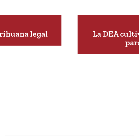
rihuana legal
La DEA culti
par
Name:*
Em