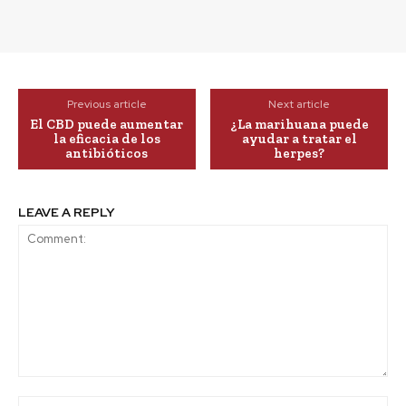
Previous article
Next article
El CBD puede aumentar
¿La marihuana puede
la eficacia de los
ayudar a tratar el
antibióticos
herpes?
LEAVE A REPLY
Comment:
Na