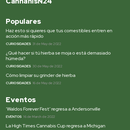
CannanisN24
Populares
Haz esto si quieres que tus comestibles entren en
acción más rápido
CURIOSIDADES
31 de May de 2022
¿Qué hacer si tú hierba se moja o está demasiado
húmeda?
CURIOSIDADES
30 de May de 2022
Cómo limpiar su grinder de hierba
CURIOSIDADES
16 de May de 2022
Eventos
‘Waldos Forever Fest’ regresa a Andersonville
EVENTOS
16 de March de 2022
La High Times Cannabis Cup regresa a Michigan