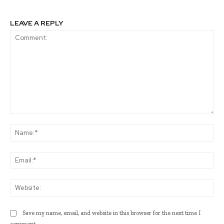
LEAVE A REPLY
Comment:
Na
Ema
Web
Save my name, email, and website in this browser for the next time I